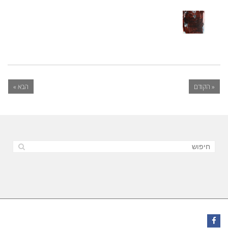
« הקודם
הבא »