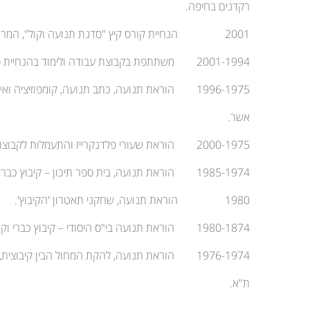
רקדנים בחיפה.
2001 הנחיית קורס קיץ "סדנת תנועה וקול", המרכז למחול, ביכורי העיתים-
2001-1994 משתתפת בקבוצת עבודה ולימוד בהנחיית פרופ' עמוס חץ.
1996-1975 הוראת תנועה, כתב תנועה, קומפוזיציה ואימפרוביזציה בסדנא למחול מטה
אשר.
2000-1975 הוראת שעורי פלדנקרייז והתעמלות לקבוצות מבוגרים – קיבוץ כברי.
1985-1974 הוראת תנועה, בית ספר תיכון – קיבוץ כברי.
1980 הוראת תנועה, שחקני תאטרון 'הקיבוץ'.
1980-1874 הוראת תנועה בי"ס היסודי – קיבוץ כברי וקיבוץ סער.
1976-1974 הוראת תנועה, להקת המחול הבין קיבוצית, האולפן למחול מטה אשר.
ת"א.