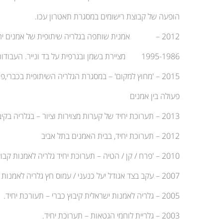
הופעה של קבוצת רישומים במסגרת תאטרון עכו.
2012 – אמנית שותפה בגלריה שיתופית של אמנים יהודים ערבים מהגליל – בקיבוץ כברי
1995-1986 מציירת בשמן ובגרפית על בד ונייר. העבודות הוצגו בתערוכות:
2015 – 'מחוץ למקום' – במסגרת הגלריה השיתופית בכברי,פרויקט של שיתופי
פעולה בין אמנים
2013 – תערוכת יחיד של קערות מצוירות וציור – בגלריה בקיבוץ כברי
2012 – תערוכת יחיד, בבית האמנים בתל אביב
2010 – 'פרח / קן / הטיה – תערוכת יחיד גלריה לאמנות קבוץ כברי
2007 – עקב בצד אגודל יעל כנעני / עמוס חץ גלריה לאמנות קבוץ כברי
2005 – גלריה לאמנות ישראלית קיבוץ כברי – תעורכת יחיד.
2003 – גלריית לוחמי הגטאות – תערוכת יחיד.