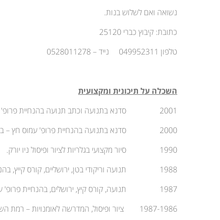
נשואה ואם לשלוש בנות.
כתובת: קיבוץ כברי 25120
טלפון 049952311 נייד – 0528011278
השכלה על תיכונית ומקצועית
2001 סדנא בתנועה וכתב תנועה בהנחיית פרופ' עמוס חץ – לאנגנאו – שוויץ.
2000 סדנא בתנועה בהנחיית פרופ' עמוס חץ – ברלין.
1990 סיור מקצועי בגלריות לציור ופיסול ניו יורק.
1988 תנועה וריקודי בטן, ירושליים, קורס קייץ, בהנחיית פרופ' עמוס חץ.
1987 תנועה, קורס קיץ, ירושלים, בהנחיית פרופ' עמוס חץ וגב' ליסה נלסון.
1987-1986 ציור ופיסול, המדרשה לאומנויות – רמת השרון, בהנחיית האמנים