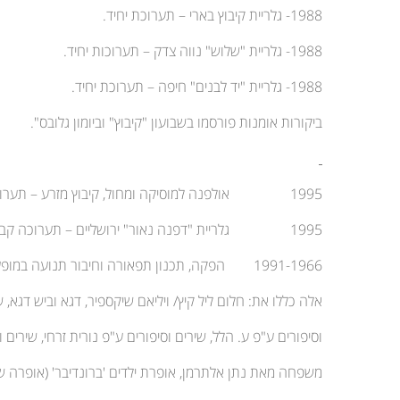
1988- גלריית קיבוץ בארי – תערוכת יחיד.
1988- גלריית "שלוש" נווה צדק – תערוכות יחיד.
1988- גלריית "יד לבנים" חיפה – תערוכת יחיד.
ביקורות אומנות פורסמו בשבועון "קיבוץ" וביומון גלובס".
1995 אולפנה למוסיקה ומחול, קיבוץ מזרע – תערוכה קבוצתית
1995 גלריית "דפנה נאור" ירושליים – תערוכה קבוצתית
1991-1966 הפקה, תכנון תפאורה וחיבור תנועה במופעי סיום שנה של כיתות ז' עד י"ב.
אלה כללו את: חלום ליל קיץ/ ויליאם שיקספיר, דגא וביש דגא, ש
וסיפורים ע"פ ע. הלל, שירים וסיפורים ע"פ נורית זרחי, שירים ו
משפחה מאת נתן אלתרמן, אופרת ילדים 'ברונדיבר' (אופרה 